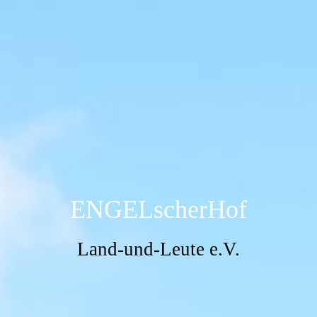
ENGELscherHof
Land-und-Leute e.V.