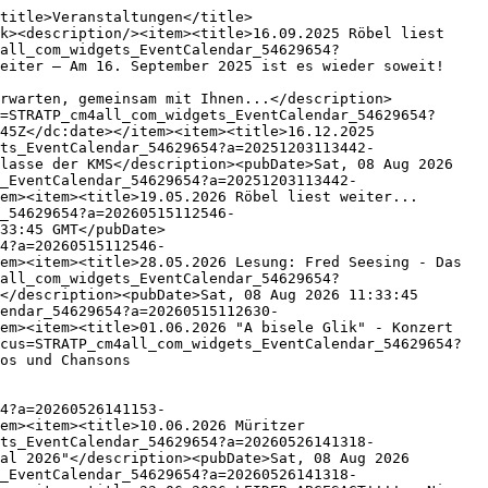
title>Veranstaltungen</title>
k><description/><item><title>16.09.2025 Röbel liest 
all_com_widgets_EventCalendar_54629654?
eiter – Am 16. September 2025 ist es wieder soweit!

rwarten, gemeinsam mit Ihnen...</description>
=STRATP_cm4all_com_widgets_EventCalendar_54629654?
45Z</dc:date></item><item><title>16.12.2025 
ts_EventCalendar_54629654?a=20251203113442-
lasse der KMS</description><pubDate>Sat, 08 Aug 2026 
_EventCalendar_54629654?a=20251203113442-
em><item><title>19.05.2026 Röbel liest weiter...
_54629654?a=20260515112546-
33:45 GMT</pubDate>
4?a=20260515112546-
em><item><title>28.05.2026 Lesung: Fred Seesing - Das 
all_com_widgets_EventCalendar_54629654?
</description><pubDate>Sat, 08 Aug 2026 11:33:45 
endar_54629654?a=20260515112630-
em><item><title>01.06.2026 "A bisele Glik" - Konzert 
cus=STRATP_cm4all_com_widgets_EventCalendar_54629654?
os und Chansons

4?a=20260526141153-
em><item><title>10.06.2026 Müritzer 
ts_EventCalendar_54629654?a=20260526141318-
al 2026"</description><pubDate>Sat, 08 Aug 2026 
_EventCalendar_54629654?a=20260526141318-