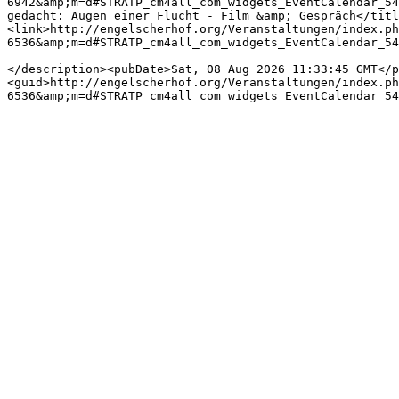
6942&amp;m=d#STRATP_cm4all_com_widgets_EventCalendar_54
gedacht: Augen einer Flucht - Film &amp; Gespräch</titl
<link>http://engelscherhof.org/Veranstaltungen/index.ph
6536&amp;m=d#STRATP_cm4all_com_widgets_EventCalendar_54
</description><pubDate>Sat, 08 Aug 2026 11:33:45 GMT</p
<guid>http://engelscherhof.org/Veranstaltungen/index.ph
6536&amp;m=d#STRATP_cm4all_com_widgets_EventCalendar_54