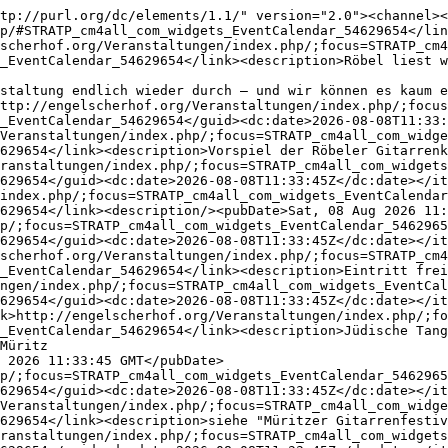
tp://purl.org/dc/elements/1.1/" version="2.0"><channel><
p/#STRATP_cm4all_com_widgets_EventCalendar_54629654</lin
lscherhof.org/Veranstaltungen/index.php/;focus=STRATP_cm4
_EventCalendar_54629654</link><description>Röbel liest w
staltung endlich wieder durch – und wir können es kaum e
ttp://engelscherhof.org/Veranstaltungen/index.php/;focus
_EventCalendar_54629654</guid><dc:date>2026-08-08T11:33:
Veranstaltungen/index.php/;focus=STRATP_cm4all_com_widge
629654</link><description>Vorspiel der Röbeler Gitarrenk
ranstaltungen/index.php/;focus=STRATP_cm4all_com_widgets
629654</guid><dc:date>2026-08-08T11:33:45Z</dc:date></it
index.php/;focus=STRATP_cm4all_com_widgets_EventCalendar
629654</link><description/><pubDate>Sat, 08 Aug 2026 11:
p/;focus=STRATP_cm4all_com_widgets_EventCalendar_5462965
629654</guid><dc:date>2026-08-08T11:33:45Z</dc:date></it
lscherhof.org/Veranstaltungen/index.php/;focus=STRATP_cm4
_EventCalendar_54629654</link><description>Eintritt frei
ngen/index.php/;focus=STRATP_cm4all_com_widgets_EventCal
629654</guid><dc:date>2026-08-08T11:33:45Z</dc:date></it
k>http://engelscherhof.org/Veranstaltungen/index.php/;fo
_EventCalendar_54629654</link><description>Jüdische Tang
Müritz

 2026 11:33:45 GMT</pubDate>
p/;focus=STRATP_cm4all_com_widgets_EventCalendar_5462965
629654</guid><dc:date>2026-08-08T11:33:45Z</dc:date></it
Veranstaltungen/index.php/;focus=STRATP_cm4all_com_widge
629654</link><description>siehe "Müritzer Gitarrenfestiv
ranstaltungen/index.php/;focus=STRATP_cm4all_com_widgets