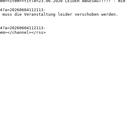
em><item><title>23.06.2026 LEIDER ABGESAGT!!!! - Nie 
4?a=20260604112113-
 muss die Veranstaltung leider verschoben werden.

4?a=20260604112113-
em></channel></rss>