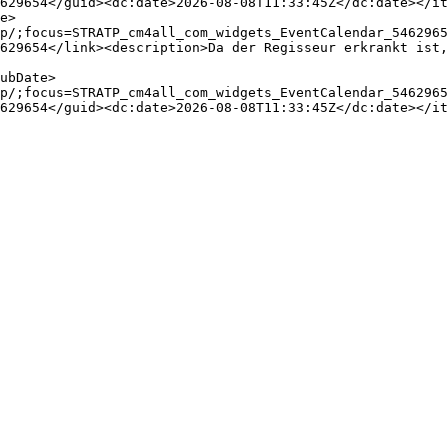
629654</guid><dc:date>2026-08-08T11:33:45Z</dc:date></it
e>
p/;focus=STRATP_cm4all_com_widgets_EventCalendar_5462965
629654</link><description>Da der Regisseur erkrankt ist,
ubDate>
p/;focus=STRATP_cm4all_com_widgets_EventCalendar_5462965
629654</guid><dc:date>2026-08-08T11:33:45Z</dc:date></it