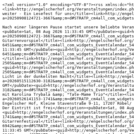
<?xml version="1.0" encoding="UTF-8"?><rss xmlns:dc="ht
<link>http://engelscherhof.org/Veranstaltungen/index.ph
weiter - Ein Lesefest für uns</title><link>http://enge
a=20250908124721-3667&amp;m=d#STRATP_cm4all_com_widgets
Nach einer längeren Pause startet unsere beliebte Veran
<pubDate>Sat, 08 Aug 2026 11:33:45 GMT</pubDate><guid>h
a=20250908124721-3667&amp;m=d#STRATP_cm4all_com_widgets
Gitarrenvorspiel</title><link>http://engelscherhof.org/
6451&amp;m=d#STRATP_cm4all_com_widgets_EventCalendar_54
11:33:45 GMT</pubDate><guid>http://engelscherhof.org/Ve
6451&amp;m=d#STRATP_cm4all_com_widgets_EventCalendar_54
</title><link>http://engelscherhof.org/Veranstaltungen/
2505&amp;m=d#STRATP_cm4all_com_widgets_EventCalendar_54
<guid>http://engelscherhof.org/Veranstaltungen/index.ph
2505&amp;m=d#STRATP_cm4all_com_widgets_EventCalendar_54
Licht in der dunkelsten Nacht</title><link>http://enge
a=20260515112630-3182&amp;m=d#STRATP_cm4all_com_widgets
GMT</pubDate><guid>http://engelscherhof.org/Veranstaltu
3182&amp;m=d#STRATP_cm4all_com_widgets_EventCalendar_54
mit Karolina Trybala &amp; "Tate-Mame Trio"</title><lin
a=20260526141153-1741&amp;m=d#STRATP_cm4all_com_widgets
Engelscher Hof, Kleine Stavenstraße 9-11, 17207 Röbel/ 
Der Eintritt ist frei</description><pubDate>Sat, 08 Aug
<guid>http://engelscherhof.org/Veranstaltungen/index.ph
1741&amp;m=d#STRATP_cm4all_com_widgets_EventCalendar_54
Gitarrenfestival</title><link>http://engelscherhof.org/
6942&amp;m=d#STRATP_cm4all_com_widgets_EventCalendar_54
11:33:45 GMT</pubDate><guid>http://engelscherhof.org/Ve